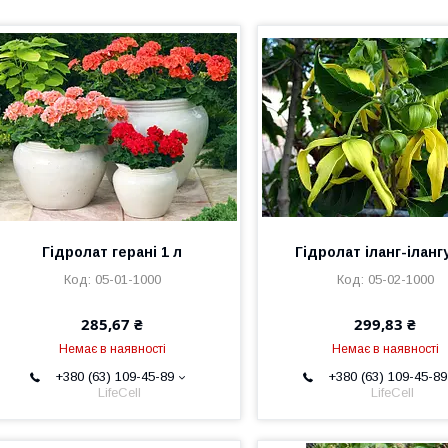
Гідролат герані 1 л
Гідролат іланг-ілангу
05-01-1000
05-02-1000
285,67 ₴
299,83 ₴
Немає в наявності
Немає в наявності
+380 (63) 109-45-89
+380 (63) 109-45-89
LifeCell
LifeCell