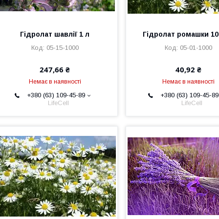
Гідролат шавлії 1 л
Гідролат ромашки 10
05-15-1000
05-01-1000
247,66 ₴
40,92 ₴
Немає в наявності
Немає в наявності
+380 (63) 109-45-89
+380 (63) 109-45-89
LifeCell
LifeCell