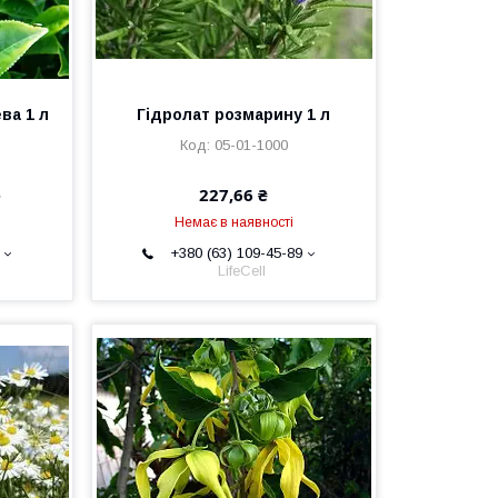
ва 1 л
Гідролат розмарину 1 л
05-01-1000
е
227,66 ₴
Немає в наявності
+380 (63) 109-45-89
LifeCell