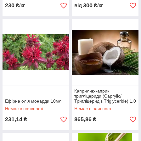
230
300
₴/кг
від
₴/кг
Каприлик-каприк
тригліцериди (Caprylic/
Ефірна олія монарди 10мл
Тригліцеридів Triglyceride) 1,0
кг
Немає в наявності
Немає в наявності
231,14
865,86
₴
₴