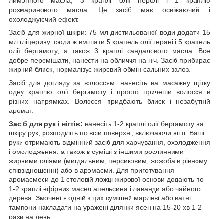
лимонного масла, 3 краплі олії неролі і 1 краплю
розмаринового масла. Це засіб має освіжаючий і
охолоджуючий ефект.
Засіб для жирної шкіри
: 75 мл дистильованої води додати 15
мл гліцерину. сюди ж вмішати 5 крапель олії герані і 5 крапель
олії бергамоту, а також 3 краплі сандалового масла. Все
добре перемішати, нанести на обличчя на ніч. Засіб прибирає
жирний блиск, нормалізує жировий обмін сальних залоз.
Засіб для догляду за волоссям
: нанесіть на масажну щітку
одну краплю олії бергамоту і просто причеши волосся в
різних напрямках. Волосся придбають блиск і незабутній
аромат.
Засіб для рук і нігтів:
нанесіть 1-2 краплі олії бергамоту на
шкіру рук, розподіліть по всій поверхні, включаючи нігті. Ваші
руки отримають відмінний засіб для харчування, охолодження
і омолодження. а також в суміші з іншими рослинними
жирними оліями (мигдальним, персиковим, жожоба в рівному
співвідношенні) або в аромасми. Для приготування
аромасмеси до 1 столовій ложці жирової основи додають по
1-2 краплі ефірних масел апельсина і лаванди або чайного
дерева. Змочені в одній з цих сумішей марлеві або ватні
тампони накладати на уражені ділянки ясен на 15-20 хв 1-2
рази на день.