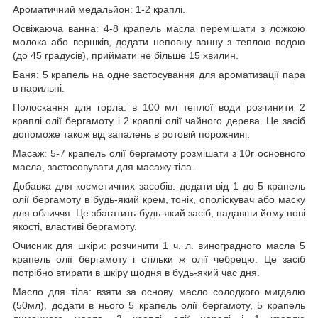
Ароматичний медальйон
: 1-2 краплі.
Освіжаюча ванна
: 4-8 крапель масла перемішати з ложкою
молока або вершків, додати неповну ванну з теплою водою
(до 45 градусів), приймати не більше 15 хвилин.
Баня
: 5 крапель на одне застосування для ароматизації пара
в парильні.
Полоскання для горла
: в 100 мл теплої води розчинити 2
краплі олії бергамоту і 2 краплі олії чайного дерева. Це засіб
допоможе також від запалень в ротовій порожнині.
Масаж
: 5-7 крапель олії бергамоту розмішати з 10г основного
масла, застосовувати для масажу тіла.
Добавка для косметичних засобів
: додати від 1 до 5 крапель
олії бергамоту в будь-який крем, тонік, ополіскувач або маску
для обличчя. Це збагатить будь-який засіб, надавши йому нові
якості, властиві бергамоту.
Очисник для шкіри
: розчинити 1 ч. л. виноградного масла 5
крапель олії бергамоту і стільки ж олії чебрецю. Це засіб
потрібно втирати в шкіру щодня в будь-який час дня.
Масло для тіла
: взяти за основу масло солодкого мигдалю
(50мл), додати в нього 5 крапель олії бергамоту, 5 крапель