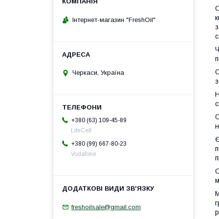
С
к
Інтернет-магазин "FreshOil"
з
с
Ч
п
О
Черкаси, Україна
з
Н
с
О
+380 (63) 109-45-89
н
LifeCell
Є
+380 (99) 667-80-23
п
Vodafone
п
О
м
М
г
freshoilsale@gmail.com
р