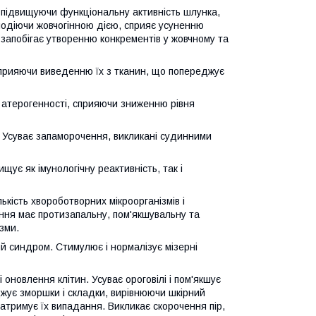
 підвищуючи функціональну активність шлунка,
олодіючи жовчогінною дією, сприяє усуненню
 і запобігає утворенню конкрементів у жовчному та
 сприяючи виведенню їх з тканин, що попереджує
 атерогенності, сприяючи зниженню рівня
ь. Усуває запаморочення, викликані судинними
щує як імунологічну реактивність, так і
кість хвороботворних мікроорганізмів і
ння має протизапальну, пом'якшувальну та
зми.
й синдром. Стимулює і нормалізує мізерні
оновлення клітин. Усуває ороговілі і пом'якшує
аджує зморшки і складки, вирівнюючи шкірний
атримує їх випадання. Викликає скорочення пір,