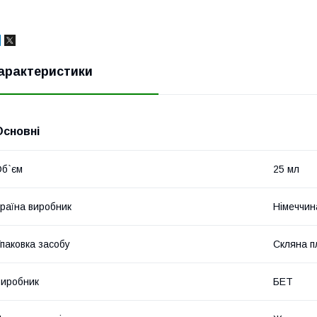
арактеристики
Основні
б`єм
25 мл
раїна виробник
Німеччин
паковка засобу
Скляна п
иробник
БЕТ