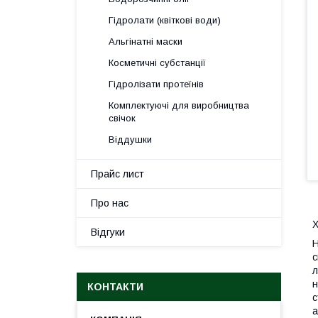
Гідролати (квіткові води)
Альгінатні маски
Косметичні субстанції
Гідролізати протеїнів
Комплектуючі для виробництва
свічок
Віддушки
Прайс лист
Про нас
Відгуки
Н
с
л
н
КОНТАКТИ
с
а