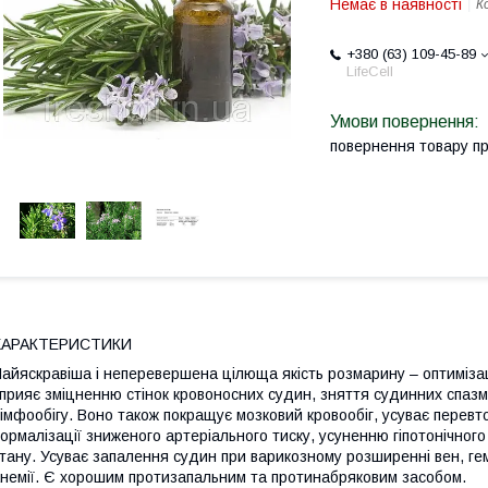
Немає в наявності
К
+380 (63) 109-45-89
LifeCell
повернення товару п
ХАРАКТЕРИСТИКИ
айяскравіша і неперевершена цілюща якість розмарину – оптимізац
прияє зміцненню стінок кровоносних судин, зняття судинних спазмів
імфообігу. Воно також покращує мозковий кровообіг, усуває перевт
ормалізації зниженого артеріального тиску, усуненню гіпотонічног
тану. Усуває запалення судин при варикозному розширенні вен, гем
немії. Є хорошим протизапальним та протинабряковим засобом.