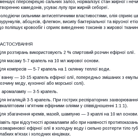
меншує гіперсекрецію сальних залоз, нормалізує стан жирної і неч
творенню камедонів, усуває лупу при жирній себореї.
олодіючи сильними антисептичними властивостями, олія сприяє шв
урункулів, абсцесів, флегмон, висипу бактеріальної та вірусної ет
о поліпшує кровообіг і сприяє виведенню токсинів з жирової тканин
ЗАСТОСУВАННЯ
ля розтирань використовують 2 % спиртовий розчин ефірної олії.
ля масажу 5-7 крапель на 10 мл жирової основи.
ля компресів — 5-7 крапель на 1 склянку теплої води.
 ванну — 10-15 крапель ефірної олії, попередньо змішаних з емуль
озчину меду, кухонної або морської солі).
 аромалампу — 3-5 крапель.
ля інгаляцій 3-5 крапель. При гострих респіраторних захворюван
вкаліптовим і м'ятним ефірними оліями у співвідношенні 1:1:1).
ля збагачення кремів, мазей, шампуню — 3 краплі на 10 мл основи
авіть при відсутності аромалампи або при наявності протипоказан
озмаринової ефірної олії в холодну воду і сильно розтерти тіло гу
лабких м'язах і холодних кінцівках.