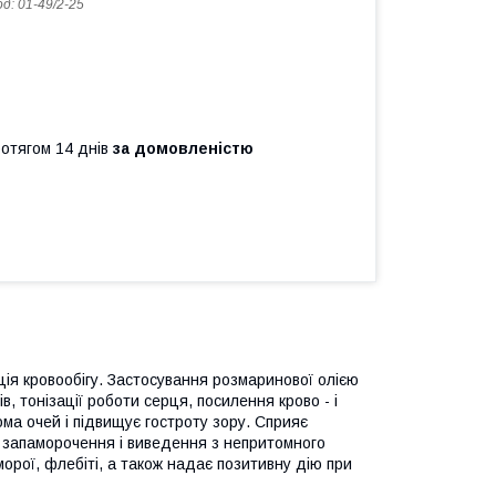
од:
01-49/2-25
ротягом 14 днів
за домовленістю
ія кровообігу. Застосування розмаринової олією
, тонізації роботи серця, посилення крово - і
ома очей і підвищує гостроту зору. Сприяє
о запаморочення і виведення з непритомного
орої, флебіті, а також надає позитивну дію при