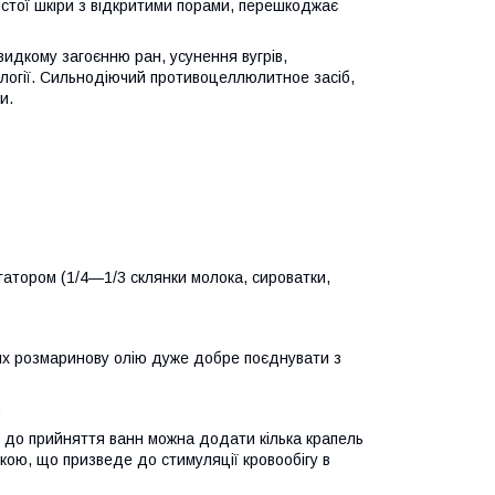
истої шкіри з відкритими порами, перешкоджає
идкому загоєнню ран, усунення вугрів,
іології. Сильнодіючий противоцеллюлитное засіб,
и.
гатором (1/4—1/3 склянки молока, сироватки,
нях розмаринову олію дуже добре поєднувати з
.
ь до прийняття ванн можна додати кілька крапель
бкою, що призведе до стимуляції кровообігу в