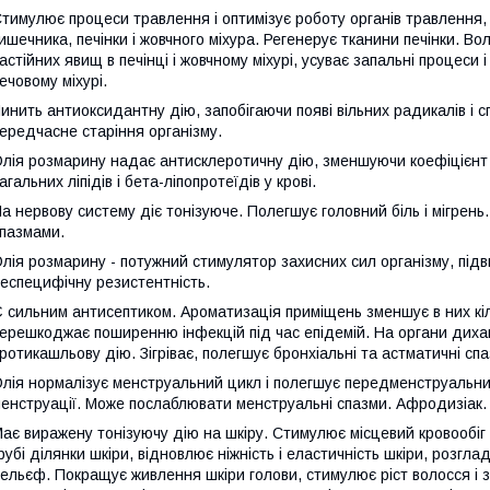
тимулює процеси травлення і оптимізує роботу органів травлення,
ишечника, печінки і жовчного міхура. Регенерує тканини печінки. В
астійних явищ в печінці і жовчному міхурі, усуває запальні процеси
ечовому міхурі.
инить антиоксидантну дію, запобігаючи появі вільних радикалів і
ередчасне старіння організму.
лія розмарину надає антисклеротичну дію, зменшуючи коефіцієнт
агальних ліпідів і бета-ліпопротеїдів у крові.
а нервову систему діє тонізуюче. Полегшує головний біль і мігрен
пазмами.
лія розмарину - потужний стимулятор захисних сил організму, підви
еспецифічну резистентність.
 сильним антисептиком. Ароматизація приміщень зменшує в них кіль
ерешкоджає поширенню інфекцій під час епідемій. На органи диха
ротикашльову дію. Зігріває, полегшує бронхіальні та астматичні спа
лія нормалізує менструальний цикл і полегшує передменструальни
енструації. Може послаблювати менструальні спазми. Афродизіак.
ає виражену тонізуючу дію на шкіру. Стимулює місцевий кровообіг і 
рубі ділянки шкіри, відновлює ніжність і еластичність шкіри, розгл
ельєф. Покращує живлення шкіри голови, стимулює ріст волосся і з