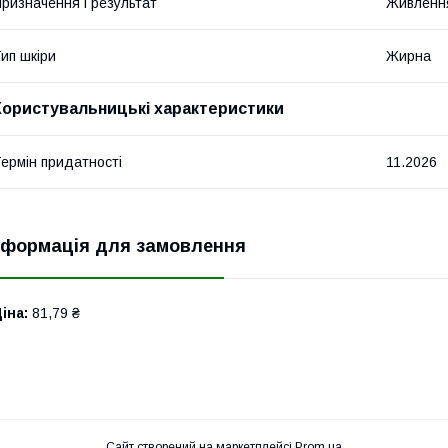
ризначення і результат
Живленн
ип шкіри
Жирна
Користувальницькі характеристики
ермін придатності
11.2026
нформація для замовлення
іна:
81,79 ₴
Сайт створений на маркетплейсі
Prom.ua