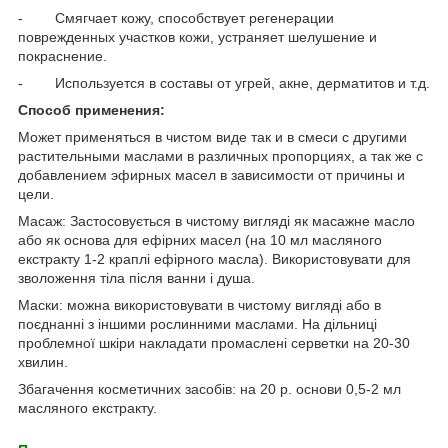
- Смягчает кожу, способствует регенерации
поврежденных участков кожи, устраняет шелушение и
покраснение.
- Используется в составы от угрей, акне, дерматитов и т.д.
Способ применения:
Может применяться в чистом виде так и в смеси с другими
растительными маслами в различных пропорциях, а так же с
добавлением эфирных масел в зависимости от причины и
цели.
Масаж: Застосовується в чистому вигляді як масажне масло
або як основа для ефірних масел (на 10 мл масляного
екстракту 1-2 краплі ефірного масла). Використовувати для
зволоження тіла після ванни і душа.
Маски: можна використовувати в чистому вигляді або в
поєднанні з іншими рослинними маслами. На дільниці
проблемної шкіри накладати промаслені серветки на 20-30
хвилин.
Збагачення косметичних засобів: на 20 р. основи 0,5-2 мл
масляного екстракту.