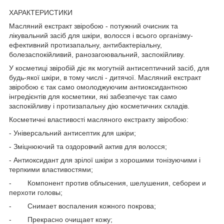
ХАРАКТЕРИСТИКИ
Масляний екстракт звіробою - потужний очисник та
лікувальний засіб для шкіри, волосся і всього організму-
ефективний протизапальну, антибактеріальну,
болезаспокійливий, ранозагоювальний, заспокійливу.
У косметиці звіробій діє як могутній антисептичний засіб, для
будь-якої шкіри, в тому числі - дитячої. Масляний екстракт
звіробою є так само омолоджуючим антиоксидантною
інгредієнтів для косметики, які забезпечує так само
заспокійливу і протизапальну дію косметичних складів.
Косметичні властивості масляного екстракту звіробою:
- Універсальний антисептик для шкіри;
- Зміцнюючий та оздоровчий актив для волосся;
- Антиоксидант для зрілої шкіри з хорошими тонізуючими і
терпкими властивостями;
- Компонент против облысения, шелушения, себореи и
перхоти головы;
- Снимает воспаления кожного покрова;
- Прекрасно очищает кожу;