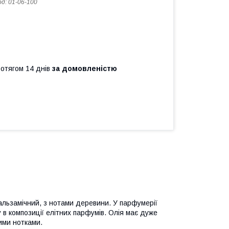
од:
01-06-100
ротягом 14 днів
за домовленістю
бальзамічний, з нотами деревини. У парфумерії
 в композиції елітних парфумів. Олія має дуже
ними нотками.