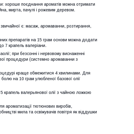
ями: хороше поєднання ароматів можна отримати
йна, мирта, пачулі і рожевим деревом.
 звичайної є: масаж, аромаванни, розтирання,
чних препаратів на 15 грам основи можна додати
до 7 крапель валеріани.
олії; при безсонні і нервовому виснаженні
вої процедури (системно аромаванни з
процедурі краще обмежитися 4 хвилинами. Для
 болю на 10 грам улюбленої базової олії
 5 крапель валерьянової олії з чайною ложкою
ля ароматизації тютюнових виробів,
обництві мила та освіжувачів повітря як віддушки