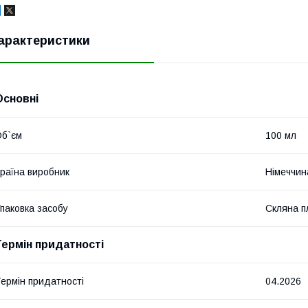
арактеристики
Основні
б`єм
100 мл
раїна виробник
Німеччин
паковка засобу
Скляна п
Термін придатності
ермін придатності
04.2026