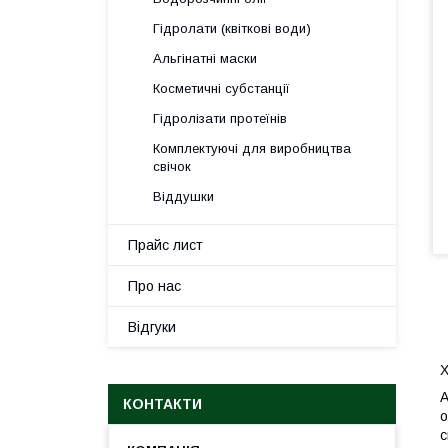
Гідролати (квіткові води)
Альгінатні маски
Косметичні субстанції
Гідролізати протеїнів
Комплектуючі для виробництва
свічок
Віддушки
Прайс лист
Про нас
Відгуки
А
КОНТАКТИ
о
с