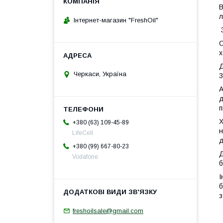
В
л
Інтернет-магазин "FreshOil"
О
х
Д
Черкаси, Україна
3
А
д
п
Х
+380 (63) 109-45-89
н
LifeCell
д
+380 (99) 667-80-23
Д
Vodafone
б
І
б
з
freshoilsale@gmail.com