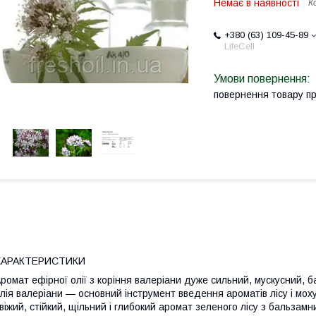
Немає в наявності
К
+380 (63) 109-45-89
LifeCell
повернення товару п
ХАРАКТЕРИСТИКИ
ромат ефірної олії з коріння валеріани дуже сильний, мускусний, 
лія валеріани — основний інструмент введення ароматів лісу і моху
віжий, стійкий, щільний і глибокий аромат зеленого лісу з бальзам