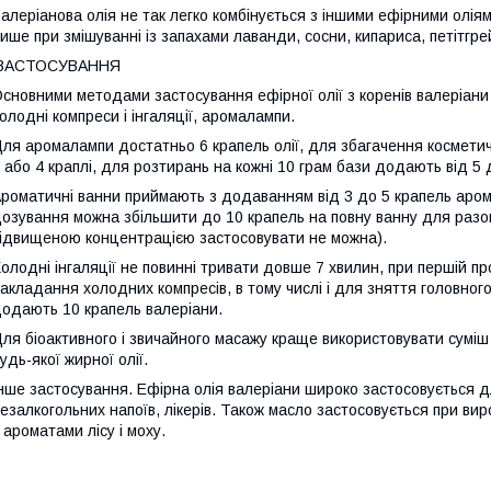
алеріанова олія не так легко комбінується з іншими ефірними олі
ише при змішуванні із запахами лаванди, сосни, кипариса, петітгре
ЗАСТОСУВАННЯ
сновними методами застосування ефірної олії з коренів валеріани
олодні компреси і інгаляції, аромалампи.
ля аромалампи достатньо 6 крапель олії, для збагачення космети
 або 4 краплі, для розтирань на кожні 10 грам бази додають від 5 
роматичні ванни приймають з додаванням від 3 до 5 крапель арома
озування можна збільшити до 10 крапель на повну ванну для разо
ідвищеною концентрацією застосовувати не можна).
олодні інгаляції не повинні тривати довше 7 хвилин, при першій 
акладання холодних компресів, в тому числі і для зняття головного
одають 10 крапель валеріани.
ля біоактивного і звичайного масажу краще використовувати суміш
удь-якої жирної олії.
нше застосування. Ефірна олія валеріани широко застосовується д
езалкогольних напоїв, лікерів. Також масло застосовується при вир
 ароматами лісу і моху.