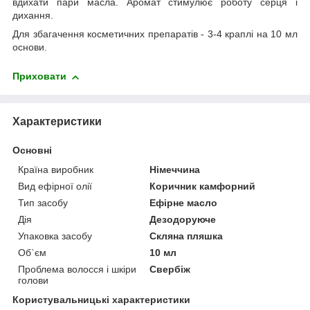
вдихати пари масла. Аромат стимулює роботу серця і
дихання.
Для збагачення косметичних препаратів - 3-4 краплі на 10 мл
основи.
Приховати
Характеристики
Основні
Країна виробник
Німеччина
Вид ефірної олії
Коричник камфорний
Тип засобу
Ефірне масло
Дія
Дезодоруюче
Упаковка засобу
Скляна пляшка
Об`єм
10 мл
Проблема волосся і шкіри
Свербіж
голови
Користувальницькі характеристики