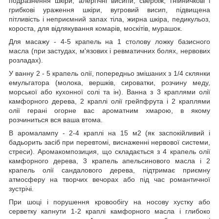
подразнення шкіри, алергічні висипи, свербіж, гнійничкові і
грибкові ураження шкіри, вугровий висип, підвищена
пітливість і неприємний запах тіла, жирна шкіра, педикульоз,
короста, для відлякування комарів, москітів, мурашок.
Для масажу - 4-5 крапель на 1 столову ложку базисного
масла (при застудах, м'язових і ревматичних болях, нервових
розладах).
У ванну 2 - 5 крапель олії, попередньо змішаних з 1/4 склянки
емульгатора (молока, вершків, сироватки, розчину меду,
морської або кухонної солі та ін). Ванна з 3 краплями олії
камфорного дерева, 2 краплі олії грейпфрута і 2 краплями
олії герані огорне вас ароматним хмарою, в якому
розчиниться вся ваша втома.
В аромалампу - 2-4 краплі на 15 м
2
(як заспокійливий і
бадьорить засіб при перевтомі, виснаженні нервової системи,
стреси). Аромакомпозиция, що складається з 4 крапель олії
камфорного дерева, 3 крапель апельсинового масла і 2
крапель олії сандалового дерева, підтримає приємну
атмосферу на творчих вечорах або під час романтичної
зустрічі.
При шоці і порушення кровообігу на носову хустку або
серветку капнути 1-2 краплі камфорного масла і глибоко