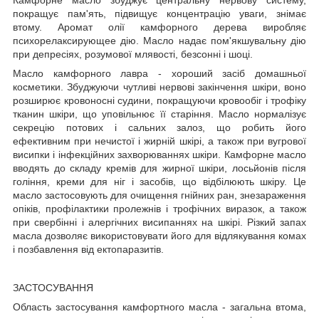
Камфорне масло збуджує центральну нервову систему,
покращує пам'ять, підвищує концентрацію уваги, знімає
втому. Аромат олії камфорного дерева виробляє
психорелаксирующее дію. Масло надає пом'якшувальну дію
при депресіях, розумової млявості, безсонні і шоці.
Масло камфорного лавра - хороший засіб домашньої
косметики. Збуджуючи чутливі нервові закінчення шкіри, воно
розширює кровоносні судини, покращуючи кровообіг і трофіку
тканин шкіри, що уповільнює її старіння. Масло нормалізує
секрецію потових і сальних залоз, що робить його
ефективним при нечистої і жирній шкірі, а також при вугрової
висипки і інфекційних захворюваннях шкіри. Камфорне масло
вводять до складу кремів для жирної шкіри, лосьйонів після
гоління, креми для ніг і засобів, що відбілюють шкіру. Це
масло застосовують для очищення гнійних ран, знезараження
опіків, профілактики пролежнів і трофічних виразок, а також
при свербінні і алергічних висипаннях на шкірі. Різкий запах
масла дозволяє використовувати його для відлякування комах
і позбавлення від ектопаразитів.
ЗАСТОСУВАННЯ
Область застосування камфортного масла - загальна втома,