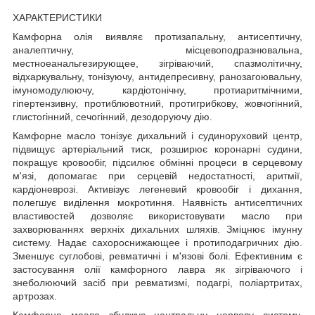
ХАРАКТЕРИСТИКИ
Камфорна олія виявляє протизапальну, антисептичну,
аналептичну, місцевоподразнювальна,
местноеанальгезирующее, зігріваючий, спазмолітичну,
відхаркувальну, тонізуючу, антидепресивну, ранозагоювальну,
імуномодулюючу, кардіотонічну, протиаритмічними,
гіпертензивну, протиблювотний, протигрибкову, жовчогінний,
глистогінний, сечогінний, дезодоруючу дію.
Камфорне масло тонізує дихальний і судиноруховий центр,
підвищує артеріальний тиск, розширює коронарні судини,
покращує кровообіг, підсилює обмінні процеси в серцевому
м'язі, допомагає при серцевій недостатності, аритмії,
кардіоневрозі. Активізує легеневий кровообіг і дихання,
полегшує виділення мокротиння. Наявність антисептичних
властивостей дозволяє використовувати масло при
захворюваннях верхніх дихальних шляхів. Зміцнює імунну
систему. Надає сахороснижающее і протиподагричних дію.
Зменшує суглобові, ревматичні і м'язові болі. Ефективним є
застосування олії камфорного лавра як зігріваючого і
знеболюючий засіб при ревматизмі, подагрі, поліартритах,
артрозах.