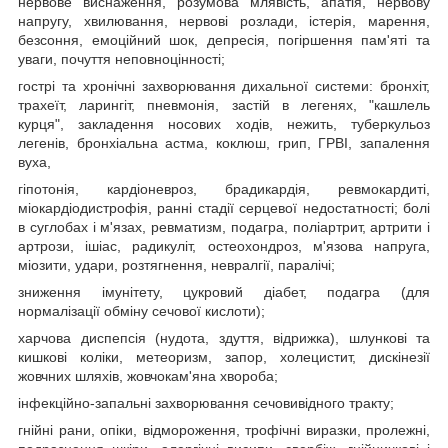
нервове виснаження, розумова млявість, апатія, нервову
напругу, хвилювання, нервові розлади, істерія, марення,
безсоння, емоційний шок, депресія, погіршення пам'яті та
уваги, почуття неповноцінності;
гострі та хронічні захворювання дихальної системи: бронхіт,
трахеїт, ларингіт, пневмонія, застій в легенях, "кашлель
курця", закладення носових ходів, нежить, туберкульоз
легенів, бронхіальна астма, коклюш, грип, ГРВІ, запалення
вуха,
гіпотонія, кардіоневроз, брадикардія, ревмокардиті,
міокардіодистрофія, ранні стадії серцевої недостатності; болі
в суглобах і м'язах, ревматизм, подагра, поліартрит, артрити і
артрози, ішіас, радикуліт, остеохондроз, м'язова напруга,
міозити, удари, розтягнення, невралгії, паралічі;
зниження імунітету, цукровий діабет, подагра (для
нормалізації обміну сечової кислоти);
харчова диспепсія (нудота, здуття, відрижка), шлункові та
кишкові коліки, метеоризм, запор, холецистит, дискінезії
жовчних шляхів, жовчокам'яна хвороба;
інфекційно-запальні захворювання сечовивідного тракту;
гнійні рани, опіки, відмороження, трофічні виразки, пролежні,