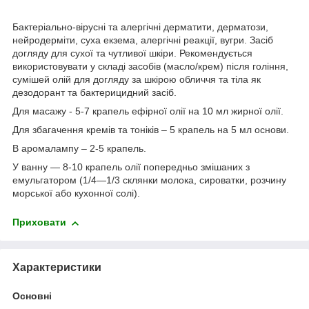
Бактеріально-вірусні та алергічні дерматити, дерматози,
нейродерміти, суха екзема, алергічні реакції, вугри. Засіб
догляду для сухої та чутливої ​​шкіри. Рекомендується
використовувати у складі засобів (масло/крем) після гоління,
сумішей олій для догляду за шкірою обличчя та тіла як
дезодорант та бактерицидний засіб.
Для масажу - 5-7 крапель ефірної олії на 10 мл жирної олії.
Для збагачення кремів та тоніків – 5 крапель на 5 мл основи.
В аромалампу – 2-5 крапель.
У ванну — 8-10 крапель олії попередньо змішаних з
емульгатором (1/4—1/3 склянки молока, сироватки, розчину
морської або кухонної солі).
Приховати
Характеристики
Основні