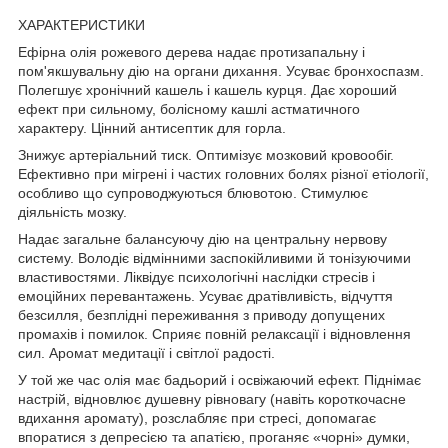
ХАРАКТЕРИСТИКИ
Ефірна олія рожевого дерева надає протизапальну і
пом'якшувальну дію на органи дихання. Усуває бронхоспазм.
Полегшує хронічний кашель і кашель курця. Дає хороший
ефект при сильному, болісному кашлі астматичного
характеру. Цінний антисептик для горла.
Знижує артеріальний тиск. Оптимізує мозковий кровообіг.
Ефективно при мігрені і частих головних болях різної етіології,
особливо що супроводжуються блювотою. Стимулює
діяльність мозку.
Надає загальне балансуючу дію на центральну нервову
систему. Володіє відмінними заспокійливими й тонізуючими
властивостями. Ліквідує психологічні наслідки стресів і
емоційних перевантажень. Усуває дратівливість, відчуття
безсилля, безплідні переживання з приводу допущених
промахів і помилок. Сприяє повній релаксації і відновлення
сил. Аромат медитації і світлої радості.
У той же час олія має бадьорий і освіжаючий ефект. Піднімає
настрій, відновлює душевну рівновагу (навіть короткочасне
вдихання аромату), розслабляє при стресі, допомагає
впоратися з депресією та апатією, проганяє «чорні» думки,