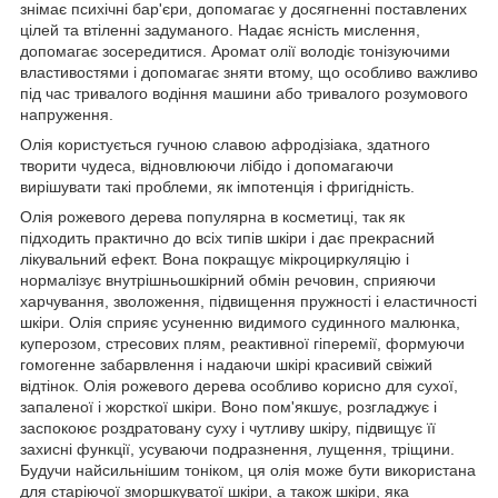
знімає психічні бар'єри, допомагає у досягненні поставлених
цілей та втіленні задуманого. Надає ясність мислення,
допомагає зосередитися. Аромат олії володіє тонізуючими
властивостями і допомагає зняти втому, що особливо важливо
під час тривалого водіння машини або тривалого розумового
напруження.
Олія користується гучною славою афродізіака, здатного
творити чудеса, відновлюючи лібідо і допомагаючи
вирішувати такі проблеми, як імпотенція і фригідність.
Олія рожевого дерева популярна в косметиці, так як
підходить практично до всіх типів шкіри і дає прекрасний
лікувальний ефект. Вона покращує мікроциркуляцію і
нормалізує внутрішньошкірний обмін речовин, сприяючи
харчування, зволоження, підвищення пружності і еластичності
шкіри. Олія сприяє усуненню видимого судинного малюнка,
куперозом, стресових плям, реактивної гіперемії, формуючи
гомогенне забарвлення і надаючи шкірі красивий свіжий
відтінок. Олія рожевого дерева особливо корисно для сухої,
запаленої і жорсткої шкіри. Воно пом'якшує, розгладжує і
заспокоює роздратовану суху і чутливу шкіру, підвищує її
захисні функції, усуваючи подразнення, лущення, тріщини.
Будучи найсильнішим тоніком, ця олія може бути використана
для старіючої зморшкуватої шкіри, а також шкіри, яка