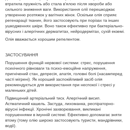
втратила пружність або стала в'ялою після хвороби або
сильного зниження ваги. Використання олії перешкоджає
утворенню розтяжок у вагітних жінок. Оскільки олія сприяє
регенарації тканин, його застосовують при порізах та інших
ушкодженнях шкіри. Воно також ефективно при бактеріально-
вірусних і алергічних дерматитах, нейродермітах, сухій екземі.
Олія вважається хорошим репелентом.
ЗАСТОСУВАННЯ
Порушення функцій нервової системи: стрес, порушення
психічного рівноваги та психо-емоційне напруження,
пригнічений стан, депресія, апатія, головні болі (насамперед
часті мігрені). Як хороший заспокійливий засіб олія
рекомендується для використання при неспокої і стресі у
маленьких дітей.
Підвищений артеріальний тиск. Алергічний висип.
Астматичний кашель. Застуда, лихоманка, респіраторно-
вірусні інфекції. Хронічні захворювання, викликані
порушеннями в імунній системі. Ефективно допомагає зняти
втому (тому олію широко застосовують туристи, мандрівники,
водії).