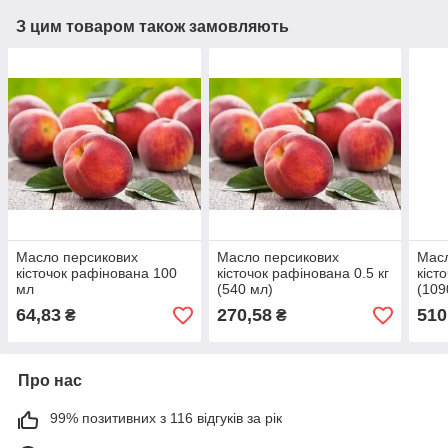
З цим товаром також замовляють
Масло персикових
Масло персикових
Масл
кісточок рафінована 100
кісточок рафінована 0.5 кг
кіст
мл
(540 мл)
(109
64,83
270,58
510
₴
₴
Про нас
99% позитивних з 116 відгуків за рік