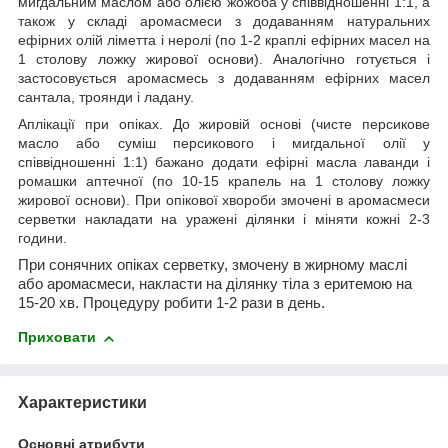
мигдальним маслом або олією жожоба у співвідношенні 1:1, а
також у складі аромасмеси з додаванням натуральних
ефірних олій ліметта і неролі (по 1-2 краплі ефірних масел на
1 столову ложку жирової основи). Аналогічно готується і
застосовується аромасмесь з додаванням ефірних масел
сантала, троянди і ладану.
Аплікації при опіках.
До жировій основі (чисте персикове
масло або суміш персикового і мигдальної олії у
співвідношенні 1:1) бажано додати ефірні масла лаванди і
ромашки аптечної (по 10-15 крапель на 1 столову ложку
жирової основи). При опікової хвороби змочені в аромасмеси
серветки накладати на уражені ділянки і міняти кожні 2-3
години.
При сонячних опіках
серветку, змочену в жирному маслі
або аромасмеси, накласти на ділянку тіла з еритемою на
15-20 хв. Процедуру робити 1-2 рази в день.
Приховати
Характеристики
Основні атрибути