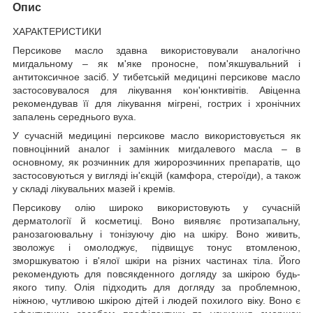
Опис
ХАРАКТЕРИСТИКИ
Персикове масло здавна використовували аналогічно
мигдальному – як м'яке проносне, пом'якшувальний і
антитоксичное засіб. У тибетській медицині персикове масло
застосовувалося для лікування кон'юнктивітів. Авіценна
рекомендував її для лікування мігрені, гострих і хронічних
запалень середнього вуха.
У сучасній медицині персикове масло використовується як
повноцінний аналог і замінник мигдалевого масла – в
основному, як розчинник для жиророзчинних препаратів, що
застосовуються у вигляді ін'єкцій (камфора, стероїди), а також
у складі лікувальних мазей і кремів.
Персикову олію широко використовують у сучасній
дерматології й косметиці. Воно виявляє протизапальну,
ранозагоювальну і тонізуючу дію на шкіру. Воно живить,
зволожує і омолоджує, підвищує тонус втомленою,
зморшкуватою і в'ялої шкіри на різних частинах тіла. Його
рекомендують для повсякденного догляду за шкірою будь-
якого типу. Олія підходить для догляду за проблемною,
ніжною, чутливою шкірою дітей і людей похилого віку. Воно є