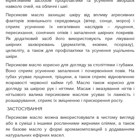
ефективним засобом профілактики та усунення зморшок
навколо очей, на обличчі і шиї.
Персикове масло захищає шкіру від впливу агресивних
факторів зовнішнього середовища (вітер, сонце, мороз) і
сприяє усуненню їх негативних наслідків – лущення,
пересихання, сонячних опіків і запалення шкірних покривів.
Як додатковий засіб його використовують при лікуванні
шкірних захворювань (дерматитів, екземи, псоріазу),
целюліту, а також для профілактики та усунення ущільнень
шкіри.
Персикове масло корисно для догляду за століттями і губами.
Воно сприяє усуненню запалення і почервоніння повік. На
губах усуває лущення, тріщини, а також сприяє відновленню
яскравості червоної кайми губ. Масло також корисно для
догляду за шкірою рук і нігтями. Масаж і змазування нігтів і
нігтьового валика персиковим маслом усуває їх ламкість і
розшарування, сприяє їх зміцненню і прискорення росту.
ЗАСТОСУВАННЯ
Персикове масло можна використовувати в чистому вигляді
або в суміші з іншими рослинними жирними оліями, а також
як базове масло у формі аромакомпозиций з додаванням
натуральних ефірних масел.