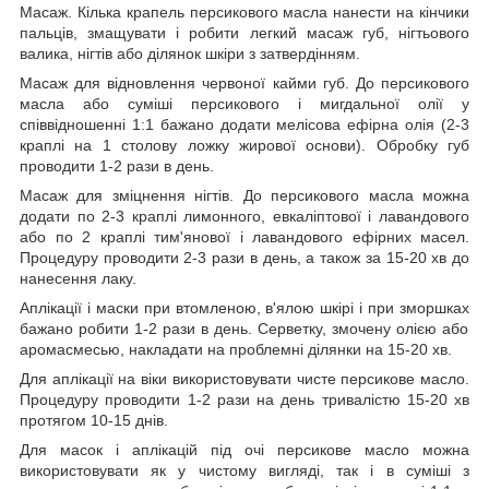
Масаж.
Кілька крапель персикового масла нанести на кінчики
пальців, змащувати і робити легкий масаж губ, нігтьового
валика, нігтів або ділянок шкіри з затвердінням.
Масаж для відновлення червоної кайми губ. До
персикового
масла або суміші персикового і мигдальної олії у
співвідношенні 1:1 бажано додати мелісова ефірна олія (2-3
краплі на 1 столову ложку жирової основи). Обробку губ
проводити 1-2 рази в день.
Масаж для зміцнення нігтів.
До персикового масла можна
додати по 2-3 краплі лимонного, евкаліптової і лавандового
або по 2 краплі тим'янової і лавандового ефірних масел.
Процедуру проводити 2-3 рази в день, а також за 15-20 хв до
нанесення лаку.
Аплікації і маски при втомленою, в'ялою шкірі і при зморшках
бажано робити 1-2 рази в день. Серветку, змочену олією або
аромасмесью, накладати на проблемні ділянки на 15-20 хв.
Для аплікації на віки
використовувати чисте персикове масло.
Процедуру проводити 1-2 рази на день тривалістю 15-20 хв
протягом 10-15 днів.
Для масок і аплікацій під очі
персикове масло можна
використовувати як у чистому вигляді, так і в суміші з