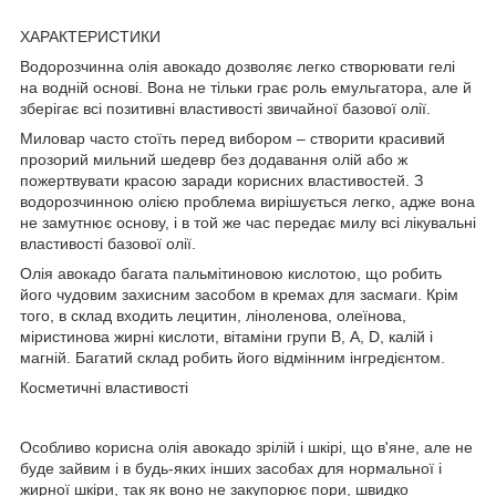
ХАРАКТЕРИСТИКИ
Водорозчинна олія авокадо дозволяє легко створювати гелі
на водній основі. Вона не тільки грає роль емульгатора, але й
зберігає всі позитивні властивості звичайної базової олії.
Миловар часто стоїть перед вибором – створити красивий
прозорий мильний шедевр без додавання олій або ж
пожертвувати красою заради корисних властивостей. З
водорозчинною олією проблема вирішується легко, адже вона
не замутнює основу, і в той же час передає милу всі лікувальні
властивості базової олії.
Олія авокадо багата пальмітиновою кислотою, що робить
його чудовим захисним засобом в кремах для засмаги. Крім
того, в склад входить лецитин, ліноленова, олеїнова,
міристинова жирні кислоти, вітаміни групи В, А, D, калій і
магній. Багатий склад робить його відмінним інгредієнтом.
Косметичні властивості
Особливо корисна олія авокадо зрілій і шкірі, що в'яне, але не
буде зайвим і в будь-яких інших засобах для нормальної і
жирної шкіри, так як воно не закупорює пори, швидко