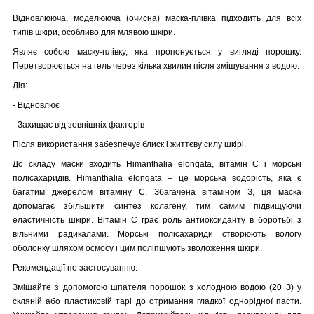
Відновлююча, моделююча (очисна) маска-плівка підходить для всіх
типів шкіри, особливо для млявою шкіри.
Являє собою маску-плівку, яка пропонується у вигляді порошку.
Перетворюється на гель через кілька хвилин після змішування з водою.
Дія:
- Відновлює
- Захищає від зовнішніх факторів
Після використання забезпечує блиск і життєву силу шкірі.
До складу маски входить Himanthalia elongata, вітамін С і морські
полісахаридів.
Himanthalia elongata – це морська водорість, яка є
багатим джерелом вітаміну С. Збагачена вітаміном З, ця маска
допомагає збільшити синтез колагену, тим самим підвищуючи
еластичність шкіри. Вітамін С грає роль антиоксиданту в боротьбі з
вільними радикалами. Морські полісахариди створюють вологу
оболонку шляхом осмосу і цим поліпшують зволоження шкіри.
Рекомендації по застосуванню:
Змішайте з допомогою шпателя порошок з холодною водою (20 З) у
скляній або пластиковій тарі до отримання гладкої однорідної пасти.