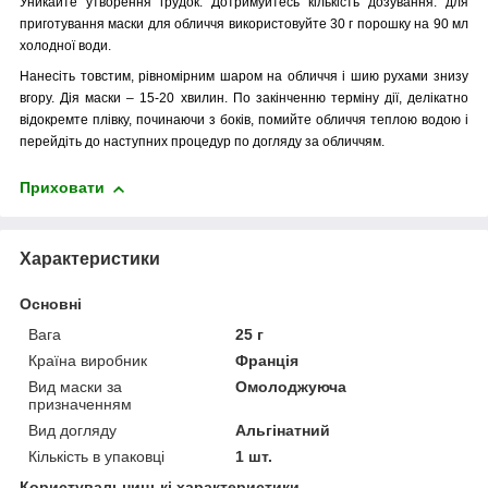
Уникайте утворення грудок. Дотримуйтесь кількість дозування: для
приготування маски для обличчя використовуйте 30 г порошку на 90 мл
холодної води.
Нанесіть товстим, рівномірним шаром на обличчя і шию рухами знизу
вгору. Дія маски – 15-20 хвилин. По закінченню терміну дії, делікатно
відокремте плівку, починаючи з боків, помийте обличчя теплою водою і
перейдіть до наступних процедур по догляду за обличчям.
Приховати
Характеристики
Основні
Вага
25 г
Країна виробник
Франція
Вид маски за
Омолоджуюча
призначенням
Вид догляду
Альгінатний
Кількість в упаковці
1 шт.
Користувальницькі характеристики