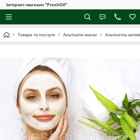
Інтернет-магазин "FreshOil"
Товари та послуги
Альгінатні маски
Альгінатна актив