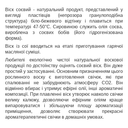
Віск соєвий
- натуральний продукт, представлений у
вигляді пластівців (непрозора гранулоподібна
структура) біло-бежевого відтінку і плавиться при
температурі 47-50°С. Сировиною служить олія соєва,
вироблена з соєвих бобів (його гідрогенізована
форма).
Віск із сої вводиться на етапі приготування гарячої
масляної суміші.
Любителі екологічно чистої натуральної воскової
продукції по достоїнству оцінять соєвий віск. Він дуже
простий у застосуванні. Основним призначенням цього
рослинного воску є виготовлення свічок, які при
спалюванні не забруднюють атмосферу CO2. Він
відмінно вбирає і утримує ефірні олії, інші ароматичні
композиції. При плавленні віск утворює навколо свічки
велику калюжу, дозволяючи ефірним оліям краще
випаровуватися і збільшуючи площу ароматизації
приміщення, дозволяє створювати прекрасні
ароматерапевтичні свічки в домашніх умовах.