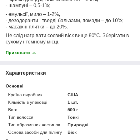
- шампуні – 0,5-1%;
- емульсії, мило – 1-2%,
- дезодоранти і тверді бальзами, помади – до 10%;
- масажні плитки – до 20%.
Не слід нагрівати соєвий віск вище 80⁰С. Зберігати в
сухому і темному місці.
Приховати
Характеристики
Основні
Країна виробник
США
Кількість в упаковці
1 шт.
Вага
500 г
Тип волосся
Тонкі
Тип абразивних частинок
Природні
Основа засоби для пілінгу
Віск