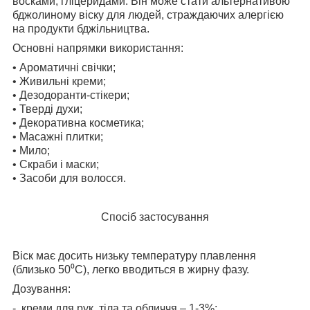
восками, гліцеридами. Він може стати альтернативою
бджолиному віску для людей, страждаючих алергією
на продукти бджільництва.
Основні напрямки використання:
• Ароматичні свічки;
• Живильні креми;
• Дезодоранти-стікери;
• Тверді духи;
• Декоративна косметика;
• Масажні плитки;
• Мило;
• Скраби і маски;
• Засоби для волосся.
Спосіб застосування
Віск має досить низьку температуру плавлення
(близько 50⁰С), легко вводиться в жирну фазу.
Дозування:
-
креми для рук, тіла та обличчя – 1-3%;