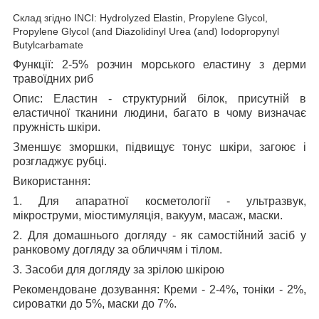
Склад
згідно
INCI:
Hydrolyzed Elastin
, Propylene
Glycol,
Propylene Glycol (and Diazolidinyl Urea (and) Iodopropynyl
Butylcarbamate
Функції
: 2-5% розчин морського еластину з дерми
травоїдних риб
Опис
: Еластин - структурний білок, присутній в
еластичної тканини людини, багато в чому визначає
пружність шкіри.
Зменшує зморшки, підвищує тонус шкіри, загоює і
розгладжує рубці.
Використання
:
1. Для апаратної косметології - ультразвук,
мікроструми, міостимуляція, вакуум, масаж, маски.
2. Для домашнього догляду - як самостійний засіб у
ранковому догляду за обличчям і тілом.
3. Засоби для догляду за зрілою шкірою
Рекомендоване дозування: Креми - 2-4%, тоніки - 2%,
сироватки до 5%, маски до 7%.